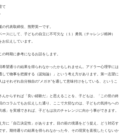
育て
か
援の代表取締役、熊野英一です。
ベースにして、子どもの自立に不可欠な（１）勇気（チャレンジ精神）
をお伝えしています。
この時期に参考になるお話をします。
回希望通りの結果を得られなかったかもしれません。アドラー心理学には
通して物事を把握する（認知論）」という考え方があります。第一志望に
人はそれぞれ自分独自の“メガネ”を通して意味付けをしている、というこ
さんからすれば「良い経験だ」と思えることを、子どもは、「この世の終
回のコラムでもお伝えした通り、ここで大切なのは、子どもの気持ちへの
共感」を実感できれば、子どもは次のチャレンジに向かう事ができます。
え方に「自己決定性」があります。目の前の境遇をどう捉え、どう対応す
です。期待通りの結果を得られなかった今、その現実を直視したくないか