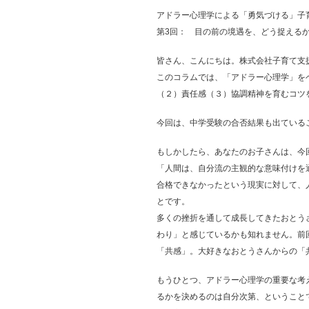
アドラー心理学による「勇気づける」子
第3回： 目の前の境遇を、どう捉える
皆さん、こんにちは。株式会社子育て支
このコラムでは、「アドラー心理学」を
（２）責任感（３）協調精神を育むコツ
今回は、中学受験の合否結果も出ている
もしかしたら、あなたのお子さんは、今
「人間は、自分流の主観的な意味付けを
合格できなかったという現実に対して、
とです。
多くの挫折を通して成長してきたおとう
わり」と感じているかも知れません。前
「共感」。大好きなおとうさんからの「
もうひとつ、アドラー心理学の重要な考
るかを決めるのは自分次第、ということ