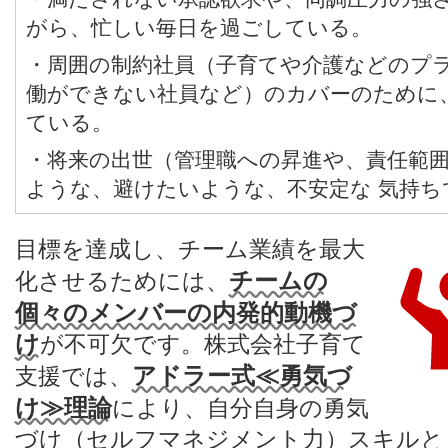
がら、忙しい毎日を過ごしている。
・周囲の制約社員（子育てや介護などのプ
働ができない社員など）のカバーのために
ている。
・将来の出世（管理職への昇進や、責任範
ような、避けたいような、不安定な 気持ち
目標を達成し、チーム業績を最大
チームの
化させるためには、
個々のメンバーの内発的動機づ
け
が不可欠です。株式会社子育て
アドラー式≪勇気づ
支援では、
け≫理論
により、自分自身の勇気
づけ（セルフマネジメント力）スキルと