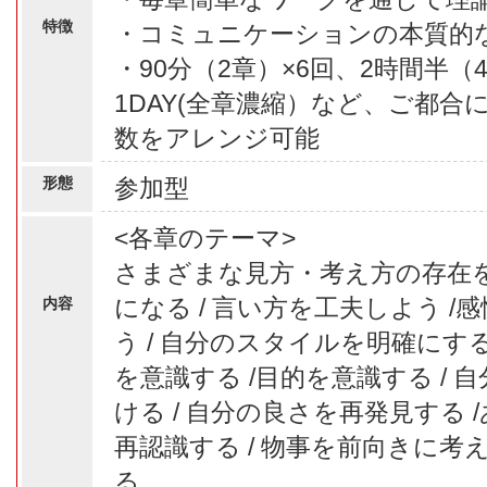
特徴
・コミュニケーションの本質的
・90分（2章）×6回、2時間半（
1DAY(全章濃縮）など、ご都
数をアレンジ可能
形態
参加型
<各章のテーマ>
さまざまな見方・考え方の存在を認
になる / 言い方を工夫しよう /
内容
う / 自分のスタイルを明確にする
を意識する /目的を意識する / 
ける / 自分の良さを再発見する
再認識する / 物事を前向きに考え
る