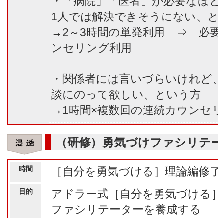
・「病院」「医者」が必要なほ
1人では解決できそうにない、
→2～3時間の単発利用 ⇒ 必
ンセリング利用
・関係者には言いづらいけれど
談にのって欲しい、という方
→1時間×複数回の連続カウンセ
（研修）勇気づけファシリテ
時間
［自分を勇気づける］理論編修了
目的
アドラー式［自分を勇気づける
ファシリテーターを養成する