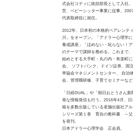
式会社コティに統括部長として入社。
営、ベビーシッター事業に従事。20
代表取締役に就任。
2012年、日本初の本格的ペアレンティン
川」をオープン。「アドラー心理学に
養成講座」「ほめない・叱らない！ア
のテーマで講師を務める。これまで、
始めとする大手町・丸の内・有楽町に
会、 ソフトバンク、ドイツ証券、国
率協会マネジメントセンター、 自治体
会、管理職研修、子育てセミナーなど
「日経DUAL」や「朝日おとうさん
発な情報発信も行う。2016年4月、
籍を多数出版している老舗出版社アル
シリーズ第１巻 育自の教科書 ～父
を発刊。
日本アドラー心理学会 正会員。